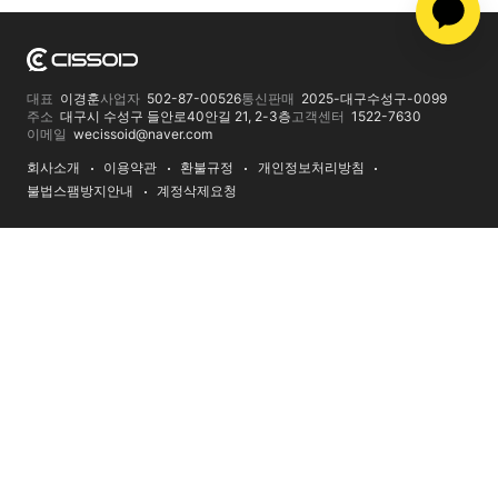
대표
이경훈
사업자
502-87-00526
통신판매
2025-대구수성구-0099
주소
대구시 수성구 들안로40안길 21, 2-3층
고객센터
1522-7630
이메일
wecissoid@naver.com
회사소개
이용약관
환불규정
개인정보처리방침
불법스팸방지안내
계정삭제요청
회원가입
다운로드
제안서
RSS
팅클 실행
1522-7630
고객상담
원격지원
계좌안내
NH농협
301-0258-2809-21
예금주 시소이드